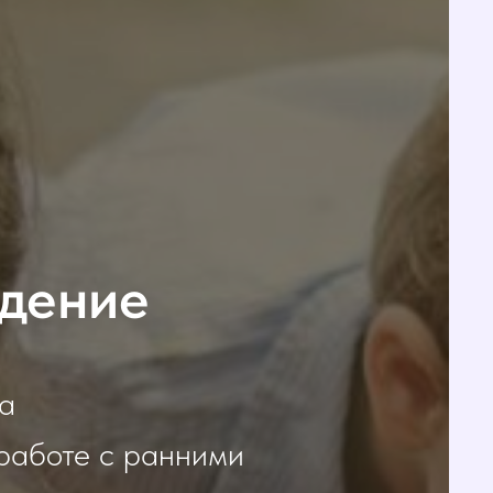
дение
а
работе с ранними